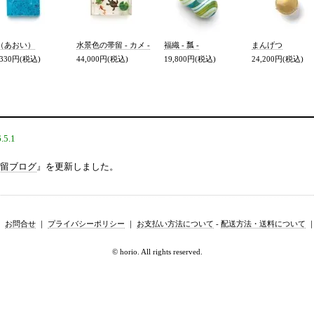
（あおい）
水景色の帯留 - カメ -
福織 - 瓢 -
まんげつ
,330円(税込)
44,000円(税込)
19,800円(税込)
24,200円(税込)
.5.1
留ブログ
』を更新しました。
｜
お問合せ
｜
プライバシーポリシー
｜
お支払い方法について
-
配送方法・送料について
© horio. All rights reserved.