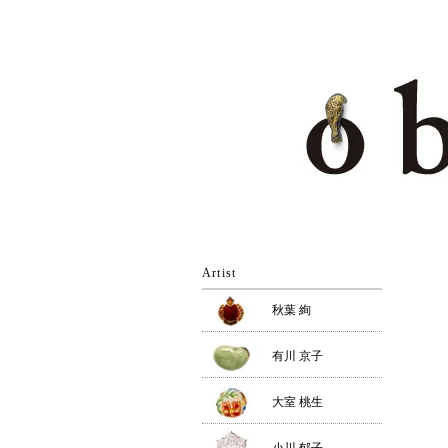
Artist
秋葉 絢
有川 京子
大室 桃生