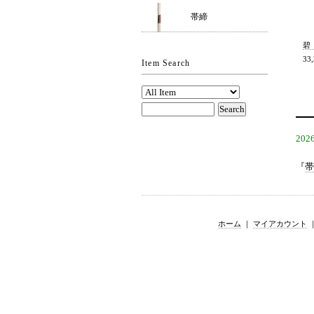
帯締
碧
33
Item Search
2026
『
帯
ホーム
｜
マイアカウント