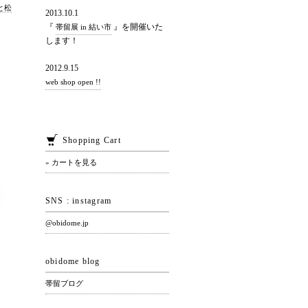
と松
2013.10.1
『
』を開催いた
帯留展 in 結い市
します！
2012.9.15
web shop open !!
Shopping Cart
» カートを見る
SNS : instagram
@obidome.jp
obidome blog
帯留ブログ