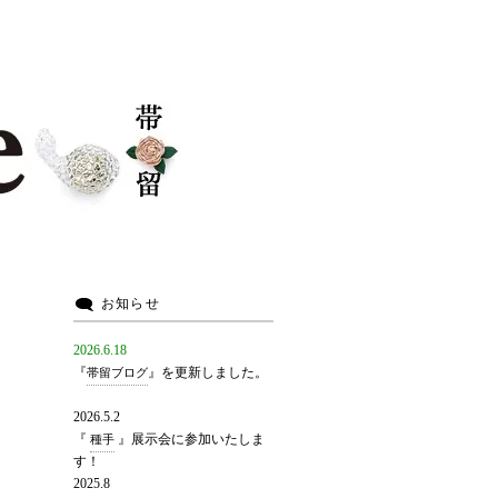
お知らせ
2026.6.18
『
』を更新しました。
帯留ブログ
2026.5.2
『
』展示会に参加いたしま
種手
す！
2025.8