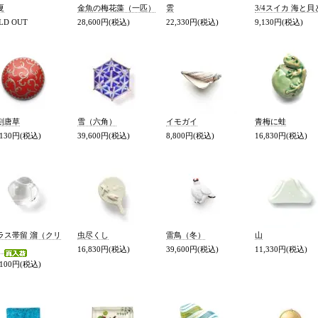
夏
金魚の梅花藻（一匹）
雲
3/4スイカ 海と貝
LD OUT
28,600円(税込)
22,330円(税込)
9,130円(税込)
刻唐草
雪（六角）
イモガイ
青梅に蛙
,130円(税込)
39,600円(税込)
8,800円(税込)
16,830円(税込)
ラス帯留 溜（クリ
虫尽くし
雷鳥（冬）
山
）
16,830円(税込)
39,600円(税込)
11,330円(税込)
,100円(税込)