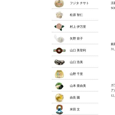
フジタ チサト
涼
SO
松原 智仁
村上 伊万里
矢野 容子
銀
31
山口 美登利
山口 浩美
山野 千里
ガ
山本 亜由美
ア
12
由良 園
米田 文