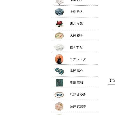
小川 郁子
上泉 秀人
川北 友果
久保 裕子
佐々木 忍
スナ フジタ
津坂 陽介
季
津田 清和
浜野 まゆみ
藤井 友梨香