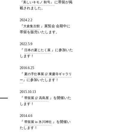
に帯留が掲
『美しいキモノ 秋号』
載されました。
2024.2.2
『
』展覧会 会期中に
大倉集古館
帯留を販売いたします。
2022.5.9
『
』に参加いた
日本の夏じたく展
します！
2016.6.25
『
夏の手仕事展 @ 東慶寺ギャラリ
』に参加いたします！
ー
2015.10.13
『
』を開催いた
帯留展 @ 高島屋
します！
2014.4.6
『
』を開催い
帯留展 in 氷川神社
たします！