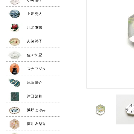
小川 郁子
上泉 秀人
川北 友果
久保 裕子
佐々木 忍
スナ フジタ
津坂 陽介
津田 清和
浜野 まゆみ
藤井 友梨香