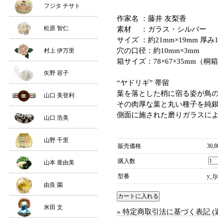
フジタ チサト
作家名 ：藤井 友梨香
松原 智仁
素材 ：ガラス・シルバー
サイズ ：約21mm×19mm 厚み
穴の口径：約10mm×3mm
村上 伊万里
箱サイズ：78×67×35mm（桐
矢野 容子
“ヤドリギ” 帯留
葉を落とした梢に宿る姿が鳥
山口 美登利
その肉厚な葉と丸い種子を純
側面に施された磨りガラスに
山口 浩美
山野 千里
販売価格
30,
購入数
山本 亜由美
型番
y_fj
由良 園
米田 文
» 特定商取引法に基づく表記 (