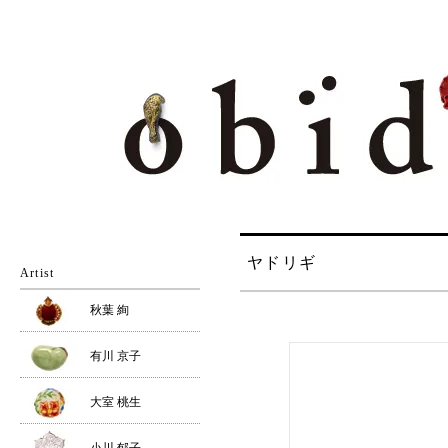
ヤドリギ
Artist
秋葉 絢
有川 京子
大室 桃生