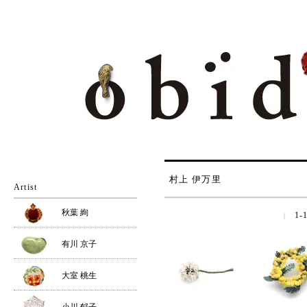
村上 伊万里
Artist
秋葉 絢
1-1
|
有川 京子
大室 桃生