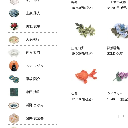
小川 郁子
綿毛
ミモザの花輪
16,500円(税込)
35,200円(税込
上泉 秀人
川北 友果
久保 裕子
山椒の実
額紫陽花
佐々木 忍
19,800円(税込)
SOLD OUT
スナ フジタ
津坂 陽介
津田 清和
金魚
ライラック
12,650円(税込)
15,400円(税込
浜野 まゆみ
1-1
|
藤井 友梨香