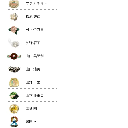
フジタ チサト
松原 智仁
村上 伊万里
矢野 容子
山口 美登利
山口 浩美
山野 千里
山本 亜由美
由良 園
米田 文