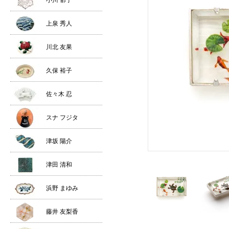
小川 郁子
上泉 秀人
川北 友果
久保 裕子
佐々木 忍
スナ フジタ
津坂 陽介
津田 清和
浜野 まゆみ
藤井 友梨香