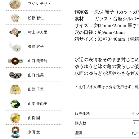
フジタ チサト
作家名 ：久保 裕子（カット
松原 智仁
素材 ：ガラス・台座シルバ
サイズ ：約34mm×22mm 厚さ
穴の口径：約9mm×3mm
村上 伊万里
箱サイズ：93×73×40mm（桐
矢野 容子
水辺の表情をそのまま封じこめた
山口 美登利
ゆうゆうと泳ぐ亀の愛らしい
水面のゆらぎが涼やかさを運
山口 浩美
＊ お手入れの際は水分を使用せず、
山野 千里
山本 亜由美
販売価格
44,
由良 園
購入数
米田 文
型番
y_k