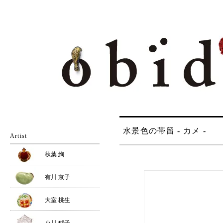
水景色の帯留 - カメ -
Artist
秋葉 絢
有川 京子
大室 桃生