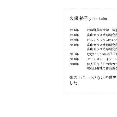
久保 裕子
yuko kubo
1996年
武蔵野美術大学 造
1998年
富山ガラス造形研究
1999年
ピルチャックGlass S
2000年
富山ガラス造形研究
富山ガラス造形研究
2003年
なないろKAN硝子
2008年
アーチスト・イン・
2010年
個人工房「日の出ガ
現在は各地で作品展
帯の上に、小さな水の世界
した。