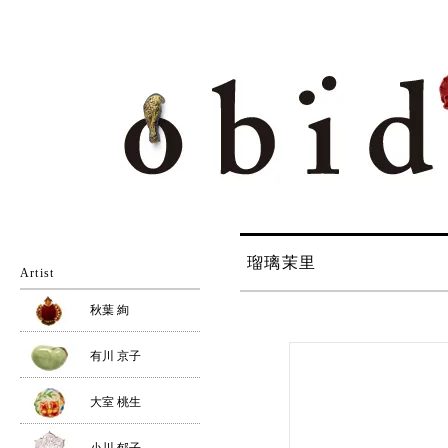
瑠璃茉里
Artist
秋葉 絢
有川 京子
大室 桃生