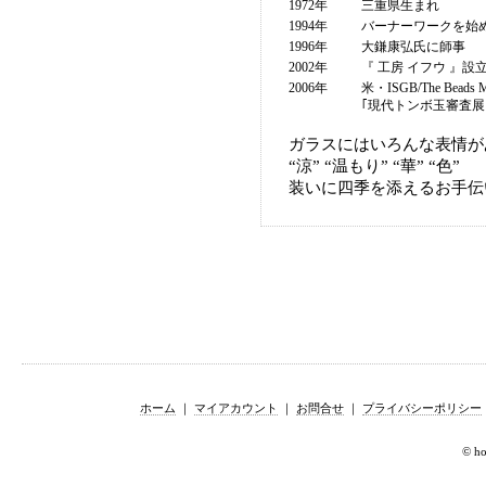
1972年
三重県生まれ
1994年
バーナーワークを始
1996年
大鎌康弘氏に師事
2002年
『 工房 イフウ 』設
2006年
米・ISGB/The Beads
｢現代トンボ玉審査展
ガラスにはいろんな表情が
“涼” “温もり” “華” “色”
装いに四季を添えるお手伝
ホーム
｜
マイアカウント
｜
お問合せ
｜
プライバシーポリシー
© hor