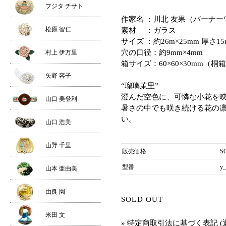
フジタ チサト
作家名 ：川北 友果（バーナー
松原 智仁
素材 ：ガラス
サイズ ：約26m×25mm 厚さ15
穴の口径：約9mm×4mm
村上 伊万里
箱サイズ：60×60×30mm（桐
矢野 容子
“瑠璃茉里”
澄んだ空色に、可憐な小花を
山口 美登利
暑さの中でも咲き続ける花の
い。
山口 浩美
山野 千里
販売価格
S
型番
y_
山本 亜由美
由良 園
SOLD OUT
米田 文
» 特定商取引法に基づく表記 (