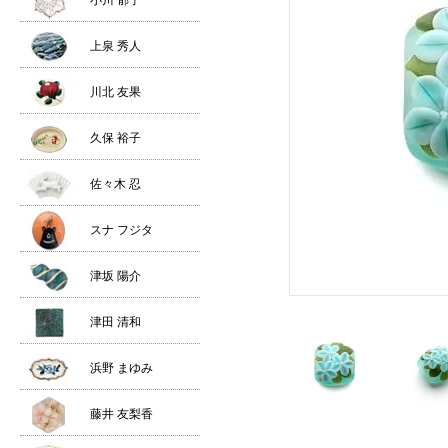
小川 郁子
上泉 秀人
川北 友果
久保 裕子
佐々木 忍
スナ フジタ
津坂 陽介
津田 清和
浜野 まゆみ
藤井 友梨香