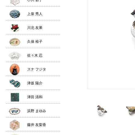
小川 郁子
上泉 秀人
川北 友果
久保 裕子
佐々木 忍
スナ フジタ
津坂 陽介
津田 清和
浜野 まゆみ
藤井 友梨香