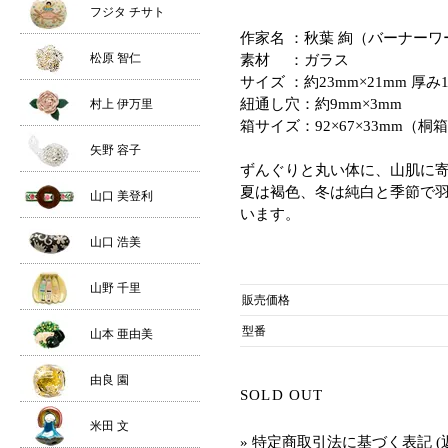
フジタ チサト
作家名 ：秋葉 絢（バーナーワ
松原 智仁
素材 ：ガラス
サイズ ：約23mm×21mm 厚み
紐通し穴：約9mm×3mm
村上 伊万里
箱サイズ：92×67×33mm（桐
矢野 容子
ずんぐりと丸い体に、山肌に寄
夏は褐色、冬は純白と季節で
山口 美登利
います。
山口 浩美
山野 千里
販売価格
型番
山本 亜由美
由良 園
SOLD OUT
米田 文
» 特定商取引法に基づく表記 (