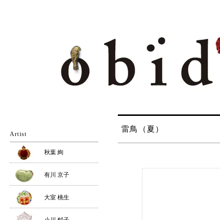
雷鳥（夏）
Artist
秋葉 絢
有川 京子
大室 桃生