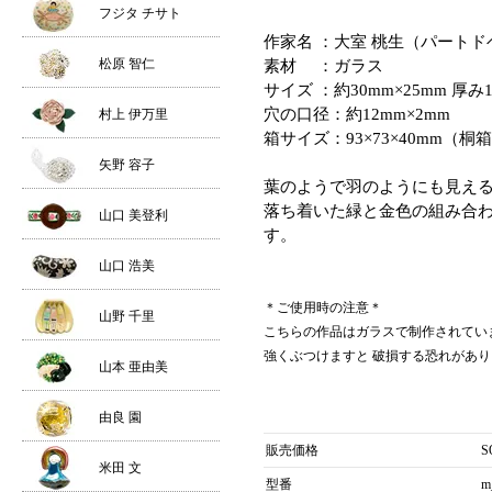
フジタ チサト
作家名 ：大室 桃生（パートド
松原 智仁
素材 ：ガラス
サイズ ：約30mm×25mm 厚み
穴の口径：約12mm×2mm
村上 伊万里
箱サイズ：93×73×40mm（桐
矢野 容子
葉のようで羽のようにも見え
落ち着いた緑と金色の組み合
山口 美登利
す。
山口 浩美
＊ご使用時の注意＊
山野 千里
こちらの作品はガラスで制作されてい
強くぶつけますと 破損する恐れがあり
山本 亜由美
由良 園
販売価格
S
米田 文
型番
m