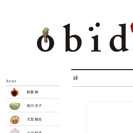
緑
Artist
秋葉 絢
有川 京子
大室 桃生