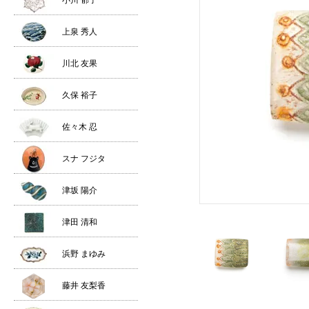
小川 郁子
上泉 秀人
川北 友果
久保 裕子
佐々木 忍
スナ フジタ
津坂 陽介
津田 清和
浜野 まゆみ
藤井 友梨香