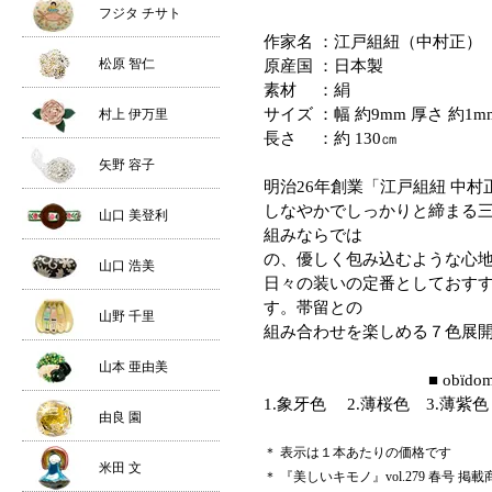
フジタ チサト
作家名 ：江戸組紐（中村正）
松原 智仁
原産国 ：日本製
素材 ：絹
サイズ ：幅 約9mm 厚さ 約1m
村上 伊万里
長さ ：約 130㎝
矢野 容子
明治26年創業「江戸組紐 中
しなやかでしっかりと締まる
山口 美登利
組みならでは
の、優しく包み込むような心
山口 浩美
日々の装いの定番としておす
す。帯留との
山野 千里
組み合わせを楽しめる７色展
山本 亜由美
■ obïdome 提
1.象牙色 2.薄桜色 3.薄紫色
由良 園
＊ 表示は１本あたりの価格です
米田 文
＊ 『美しいキモノ』vol.279 春号 掲