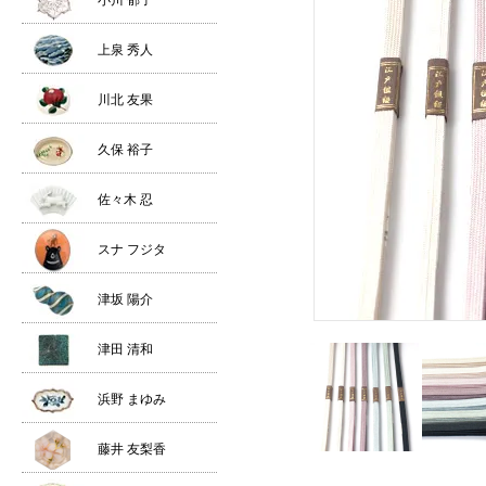
小川 郁子
上泉 秀人
川北 友果
久保 裕子
佐々木 忍
スナ フジタ
津坂 陽介
津田 清和
浜野 まゆみ
藤井 友梨香