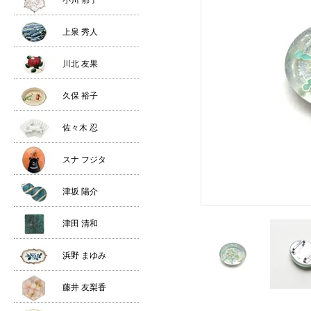
小川 郁子
上泉 秀人
川北 友果
久保 裕子
佐々木 忍
スナ フジタ
津坂 陽介
津田 清和
浜野 まゆみ
藤井 友梨香