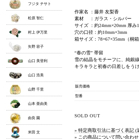
フジタ チサト
作家名 ：藤井 友梨香
松原 智仁
素材 ：ガラス・シルバー
サイズ ：約24mm×20mm 厚み
穴の口径：約10mm×3mm
村上 伊万里
箱サイズ：78×67×35mm（桐
矢野 容子
“春の雪” 帯留
雪の結晶をモチーフに、純銀
山口 美登利
キラキラと初春の日差しをう
山口 浩美
販売価格
山野 千里
型番
山本 亜由美
SOLD OUT
由良 園
» 特定商取引法に基づく表記 (
米田 文
» この商品について問い合わ