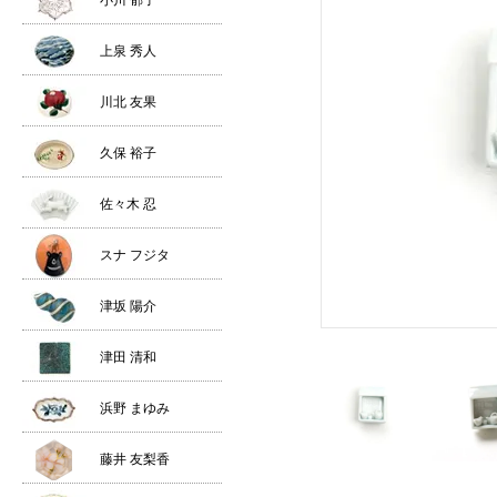
小川 郁子
上泉 秀人
川北 友果
久保 裕子
佐々木 忍
スナ フジタ
津坂 陽介
津田 清和
浜野 まゆみ
藤井 友梨香