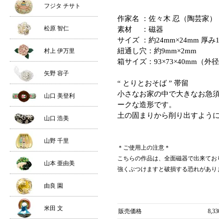
フジタ チサト
作家名 ：佐々木 忍（陶芸家）
松原 智仁
素材 ：磁器
サイズ ：約24mm×24mm 厚み
紐通し穴：約9mm×2mm
村上 伊万里
箱サイズ：93×73×40mm（外
矢野 容子
“ とりとおそば ” 帯留
小さなお家の中で大きなお急須
山口 美登利
ークな造形です。
土の固まりから削り出すよう
山口 浩美
山野 千里
＊ご使用上の注意＊
こちらの作品は、全面磁器で出来てお
山本 亜由美
強くぶつけますと破損する恐れがあり
由良 園
米田 文
販売価格
8,3