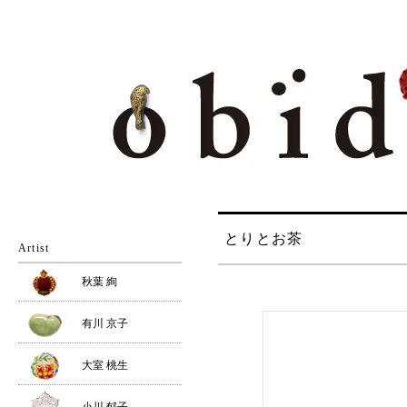
とりとお茶
Artist
秋葉 絢
有川 京子
大室 桃生