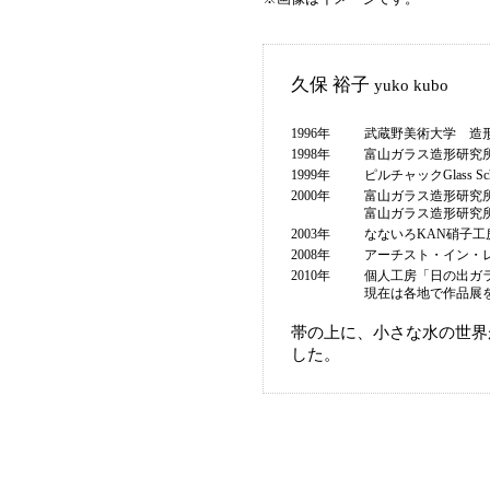
久保 裕子
yuko kubo
1996年
武蔵野美術大学 造
1998年
富山ガラス造形研究
1999年
ピルチャックGlass S
2000年
富山ガラス造形研究
富山ガラス造形研究
2003年
なないろKAN硝子
2008年
アーチスト・イン・
2010年
個人工房「日の出ガ
現在は各地で作品展
帯の上に、小さな水の世界
した。