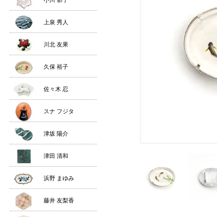
小川 郁子
上泉 秀人
川北 友果
久保 裕子
佐々木 忍
スナ フジタ
津坂 陽介
津田 清和
浜野 まゆみ
藤井 友梨香