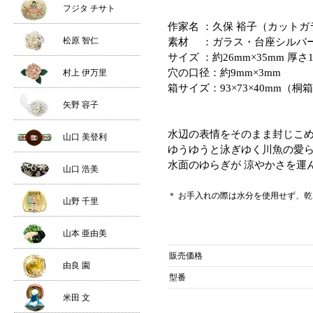
フジタ チサト
作家名 ：久保 裕子（カット
松原 智仁
素材 ：ガラス・台座シルバ
サイズ ：約26mm×35mm 厚さ
穴の口径：約9mm×3mm
村上 伊万里
箱サイズ：93×73×40mm（桐
矢野 容子
水辺の表情をそのまま封じこめた
山口 美登利
ゆうゆうと泳ぎゆく川魚の愛
水面のゆらぎが 涼やかさを運
山口 浩美
＊ お手入れの際は水分を使用せず、
山野 千里
山本 亜由美
販売価格
由良 園
型番
米田 文