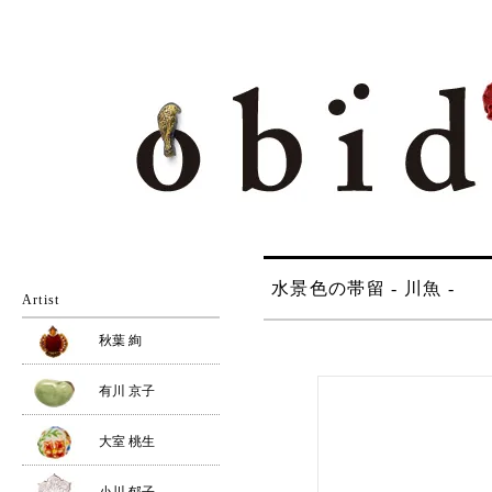
水景色の帯留 - 川魚 -
Artist
秋葉 絢
有川 京子
大室 桃生