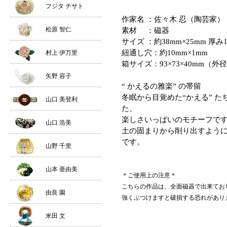
フジタ チサト
作家名 ：佐々木 忍（陶芸家）
松原 智仁
素材 ：磁器
サイズ ：約38mm×25mm 厚み
紐通し穴：約10mm×1mm
村上 伊万里
箱サイズ：93×73×40mm（外
矢野 容子
“ かえるの雅楽” の帯留
冬眠から目覚めた“かえる” 
山口 美登利
た、
楽しさいっぱいのモチーフで
山口 浩美
土の固まりから削り出すよう
です。
山野 千里
山本 亜由美
＊ご使用上の注意＊
こちらの作品は、全面磁器で出来てお
由良 園
強くぶつけますと破損する恐れがあり
米田 文