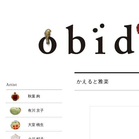
かえると雅楽
Artist
秋葉 絢
有川 京子
大室 桃生