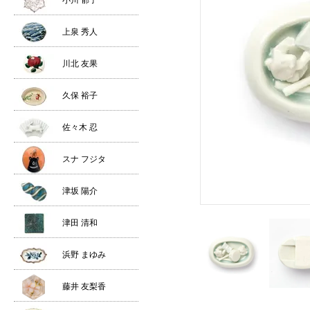
小川 郁子
上泉 秀人
川北 友果
久保 裕子
佐々木 忍
スナ フジタ
津坂 陽介
津田 清和
浜野 まゆみ
藤井 友梨香